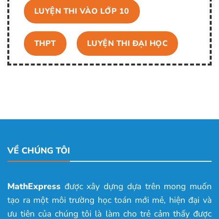
LUYỆN THI VÀO LỚP 10
THPT
LUYỆN THI ĐẠI HỌC
VỀ CHÚNG TÔI
MathExpress
được xây dựng dựa trên mong muốn
tạo ra một môi trường học toán mới mẻ, hiện đại và
ưu tiên của chúng tôi là làm cho trẻ cảm thấy được