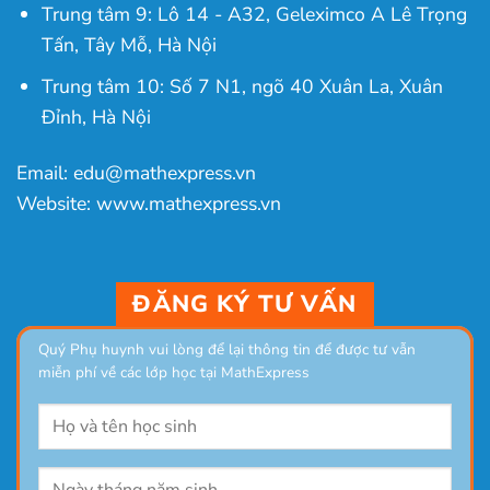
Trung tâm 9: Lô 14 - A32, Geleximco A Lê Trọng
Tấn, Tây Mỗ, Hà Nội
Trung tâm 10: Số 7 N1, ngõ 40 Xuân La, Xuân
Đỉnh, Hà Nội
Email: edu@mathexpress.vn
Website: www.mathexpress.vn
ĐĂNG KÝ TƯ VẤN
Quý Phụ huynh vui lòng để lại thông tin để được tư vẫn
miễn phí về các lớp học tại MathExpress