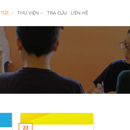
 TỨC
THƯ VIỆN
TRA CỨU
LIÊN HỆ
23