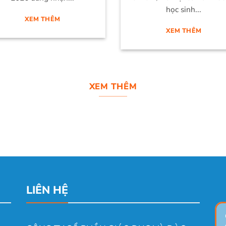
học sinh...
XEM THÊM
XEM THÊM
XEM THÊM
LIÊN HỆ