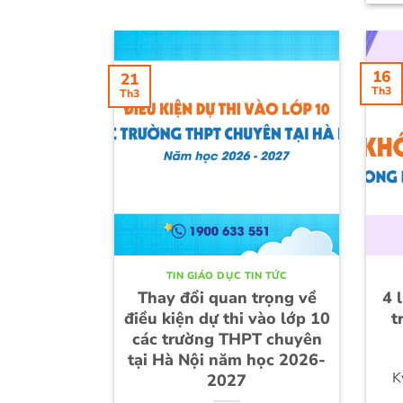
16
21
Th3
Th3
TIN GIÁO DỤC TIN TỨC
Thay đổi quan trọng về
4 
điều kiện dự thi vào lớp 10
t
các trường THPT chuyên
tại Hà Nội năm học 2026-
K
2027