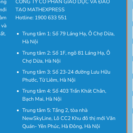
ong
CÔNG TY CỔ PHẦN GIÁO DỤC VÀ ĐÀO
mới
TẠO MATHEXPRESS
làm
Hotline: 1900 633 551
 và
ất.
Trung tâm 1: Số 79 Láng Hạ, Ô Chợ Dừa,
Hà Nội
Trung tâm 2: Số 1F, ngõ 81 Láng Hạ, Ô
Chợ Dừa, Hà Nội
Trung tâm 3: Số 23-24 đường Lưu Hữu
Phước, Từ Liêm, Hà Nội
Trung tâm 4: Số 403 Trần Khát Chân,
Bạch Mai, Hà Nội
Trung tâm 5: Tầng 2, tòa nhà
NewSkyLine, Lô CC2 Khu đô thị mới Văn
Quán- Yên Phúc, Hà Đông, Hà Nội