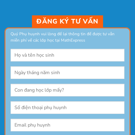
ĐĂNG KÝ TƯ VẤN
Quý Phụ huynh vui lòng để lại thông tin để được tư vẫn
miễn phí về các lớp học tại MathExpress