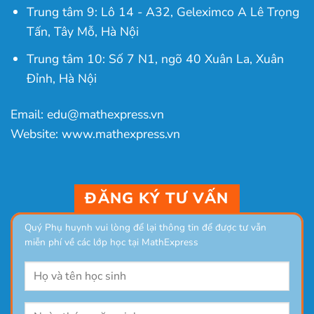
Trung tâm 9: Lô 14 - A32, Geleximco A Lê Trọng
Tấn, Tây Mỗ, Hà Nội
Trung tâm 10: Số 7 N1, ngõ 40 Xuân La, Xuân
Đỉnh, Hà Nội
Email: edu@mathexpress.vn
Website: www.mathexpress.vn
ĐĂNG KÝ TƯ VẤN
Quý Phụ huynh vui lòng để lại thông tin để được tư vẫn
miễn phí về các lớp học tại MathExpress