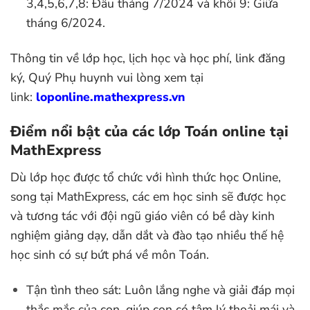
3,4,5,6,7,8: Đầu tháng 7/2024 và khối 9: Giữa
tháng 6/2024.
Thông tin về lớp học, lịch học và học phí, link đăng
ký, Quý Phụ huynh vui lòng xem tại
link:
loponline.mathexpress.vn
Điểm nổi bật của các lớp Toán online tại
MathExpress
Dù lớp học được tổ chức với hình thức học Online,
song tại MathExpress, các em học sinh sẽ được học
và tương tác với đội ngũ giáo viên có bề dày kinh
nghiệm giảng dạy, dẫn dắt và đào tạo nhiều thế hệ
học sinh có sự bứt phá về môn Toán.
Tận tình theo sát: Luôn lắng nghe và giải đáp mọi
thắc mắc của con, giúp con có tâm lý thoải mái và