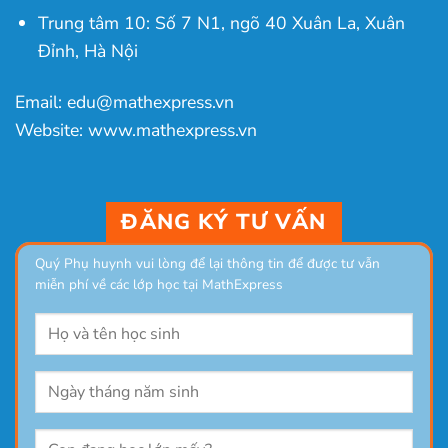
Trung tâm 10: Số 7 N1, ngõ 40 Xuân La, Xuân
Đỉnh, Hà Nội
Email: edu@mathexpress.vn
Website: www.mathexpress.vn
ĐĂNG KÝ TƯ VẤN
Quý Phụ huynh vui lòng để lại thông tin để được tư vẫn
miễn phí về các lớp học tại MathExpress