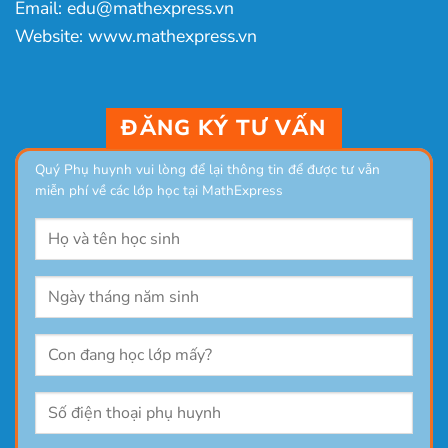
Email: edu@mathexpress.vn
Website: www.mathexpress.vn
ĐĂNG KÝ TƯ VẤN
Quý Phụ huynh vui lòng để lại thông tin để được tư vẫn
miễn phí về các lớp học tại MathExpress