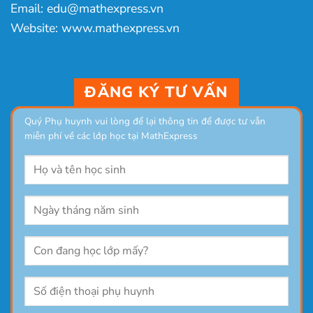
Email: edu@mathexpress.vn
Website: www.mathexpress.vn
ĐĂNG KÝ TƯ VẤN
Quý Phụ huynh vui lòng để lại thông tin để được tư vẫn
miễn phí về các lớp học tại MathExpress