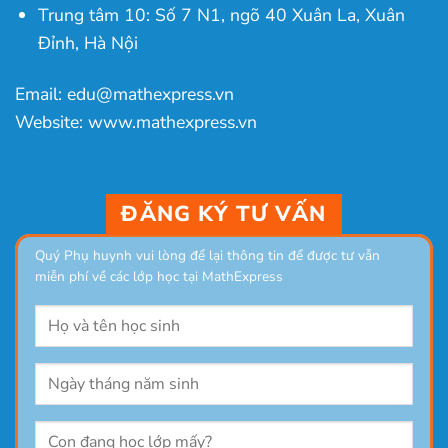
Trung tâm 10: Số 7 N1, ngõ 40 Xuân La, Xuân
Đỉnh, Hà Nội
Email: edu@mathexpress.vn
Website: www.mathexpress.vn
ĐĂNG KÝ TƯ VẤN
Quý Phụ huynh vui lòng để lại thông tin để được tư vẫn
miễn phí về các lớp học tại MathExpress