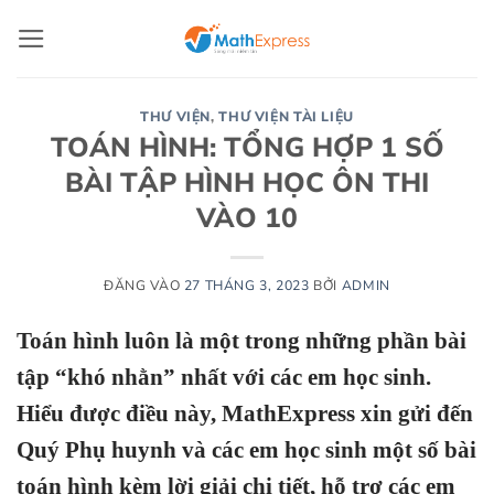
Bỏ
qua
nội
dung
THƯ VIỆN
,
THƯ VIỆN TÀI LIỆU
TOÁN HÌNH: TỔNG HỢP 1 SỐ
BÀI TẬP HÌNH HỌC ÔN THI
VÀO 10
ĐĂNG VÀO
27 THÁNG 3, 2023
BỞI
ADMIN
Toán hình luôn là một trong những phần bài
tập “khó nhằn” nhất với các em học sinh.
Hiểu được điều này, MathExpress xin gửi đến
Quý Phụ huynh và các em học sinh một số bài
toán hình kèm lời giải chi tiết, hỗ trợ các em