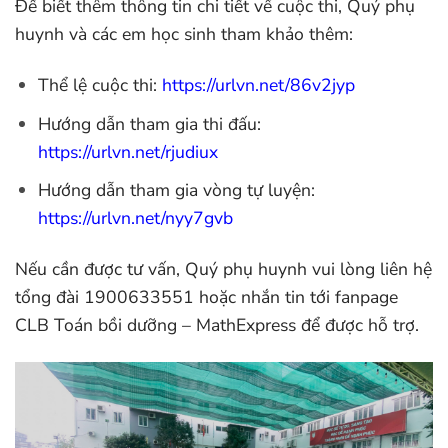
Để biết thêm thông tin chi tiết về cuộc thi, Quý phụ
huynh và các em học sinh tham khảo thêm:
Thể lệ cuộc thi:
https://urlvn.net/86v2jyp
Hướng dẫn tham gia thi đấu:
https://urlvn.net/rjudiux
Hướng dẫn tham gia vòng tự luyện:
https://urlvn.net/nyy7gvb
Nếu cần được tư vấn, Quý phụ huynh vui lòng liên hệ
tổng đài 1900633551 hoặc nhắn tin tới fanpage
CLB Toán bồi dưỡng – MathExpress để được hỗ trợ.