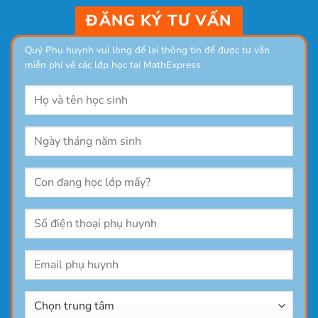
ĐĂNG KÝ TƯ VẤN
Quý Phụ huynh vui lòng để lại thông tin để được tư vẫn
miễn phí về các lớp học tại MathExpress