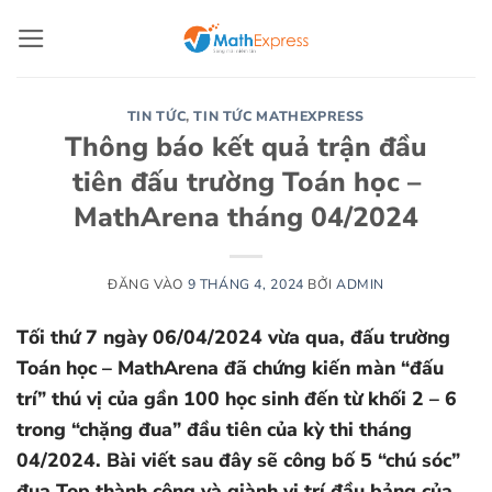
Bỏ
qua
nội
dung
TIN TỨC
,
TIN TỨC MATHEXPRESS
Thông báo kết quả trận đầu
tiên đấu trường Toán học –
MathArena tháng 04/2024
ĐĂNG VÀO
9 THÁNG 4, 2024
BỞI
ADMIN
Tối thứ 7 ngày 06/04/2024 vừa qua, đấu trường
Toán học – MathArena đã chứng kiến màn “đấu
trí” thú vị của gần 100 học sinh đến từ khối 2 – 6
trong “chặng đua” đầu tiên của kỳ thi tháng
04/2024. Bài viết sau đây sẽ công bố 5 “chú sóc”
đua Top thành công và giành vị trí đầu bảng của