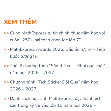
XEM THÊM
Cùng MathExpress tự tin chinh phục năm học với
cuốn “250+ bài toán chọn lọc lớp 7”
MathExpress Awards 2026: Dấu ấn rực rỡ – Tiếp
bước tương lai
Thể lệ chương trình “Săn thẻ vui – Khui quà chất”
năm học 2026 – 2027
Chương trình “Tích Sticker Đổi Quà” năm học
2026 – 2027
Danh sách học sinh MathExpress đạt thành tích
cao trong kỳ thi vào lớp 10 năm học 2026 –