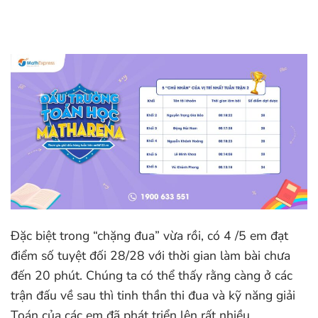
Đặc biệt trong “chặng đua” vừa rồi, có 4 /5 em đạt
điểm số tuyệt đối 28/28 với thời gian làm bài chưa
đến 20 phút. Chúng ta có thể thấy rằng càng ở các
trận đấu về sau thì tinh thần thi đua và kỹ năng giải
Toán của các em đã phát triển lên rất nhiều.