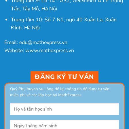
Trung tâm 9: Lô 14 - A32, Geleximco A Lê Trọng
Tấn, Tây Mỗ, Hà Nội
Trung tâm 10: Số 7 N1, ngõ 40 Xuân La, Xuân
Đỉnh, Hà Nội
Email: edu@mathexpress.vn
Website: www.mathexpress.vn
ĐĂNG KÝ TƯ VẤN
Quý Phụ huynh vui lòng để lại thông tin để được tư vẫn
miễn phí về các lớp học tại MathExpress