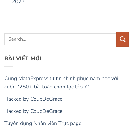
2027
BÀI VIẾT MỚI
Cùng MathExpress tự tin chinh phục năm học với
cuốn “250+ bài toán chọn lọc lớp 7”
Hacked by CoupDeGrace
Hacked by CoupDeGrace
Tuyển dụng Nhân viên Trực page