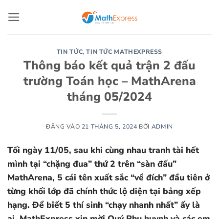
Bỏ
qua
nội
dung
TIN TỨC
,
TIN TỨC MATHEXPRESS
Thông báo kết quả trận 2 đấu
trường Toán học – MathArena
tháng 05/2024
ĐĂNG VÀO
21 THÁNG 5, 2024
BỞI
ADMIN
Tối ngày 11/05, sau khi cùng nhau tranh tài hết
mình tại “chặng đua” thứ 2 trên “sàn đấu”
MathArena, 5 cái tên xuất sắc “về đích” đầu tiên ở
từng khối lớp đã chính thức lộ diện tại bảng xếp
hạng. Để biết 5 thí sinh “chạy nhanh nhất” ấy là
ai, MathExpress xin mời Quý Phụ huynh và các em