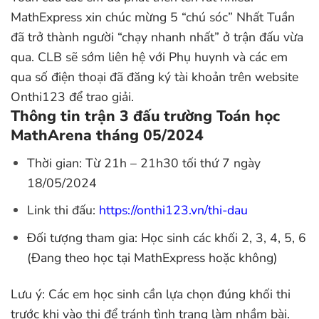
MathExpress xin chúc mừng 5 “chú sóc” Nhất Tuần
đã trở thành người “chạy nhanh nhất” ở trận đấu vừa
qua. CLB sẽ sớm liên hệ với Phụ huynh và các em
qua số điện thoại đã đăng ký tài khoản trên website
Onthi123 để trao giải.
Thông tin trận 3 đấu trường Toán học
MathArena tháng 05/2024
️Thời gian: Từ 21h – 21h30 tối thứ 7 ngày
18/05/2024
Link thi đấu:
https://onthi123.vn/thi-dau
️Đối tượng tham gia: Học sinh các khối 2, 3, 4, 5, 6
(Đang theo học tại MathExpress hoặc không)
Lưu ý: Các em học sinh cần lựa chọn đúng khối thi
trước khi vào thi để tránh tình trạng làm nhầm bài.