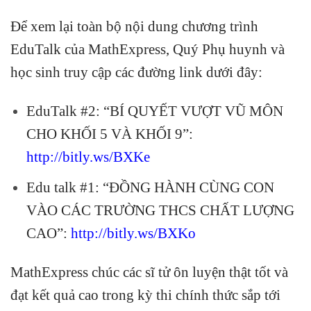
Để xem lại toàn bộ nội dung chương trình
EduTalk của MathExpress, Quý Phụ huynh và
học sinh truy cập các đường link dưới đây:
EduTalk #2: “BÍ QUYẾT VƯỢT VŨ MÔN
CHO KHỐI 5 VÀ KHỐI 9”:
http://bitly.ws/BXKe
Edu talk #1: “ĐỒNG HÀNH CÙNG CON
VÀO CÁC TRƯỜNG THCS CHẤT LƯỢNG
CAO”:
http://bitly.ws/BXKo
MathExpress chúc các sĩ tử ôn luyện thật tốt và
đạt kết quả cao trong kỳ thi chính thức sắp tới