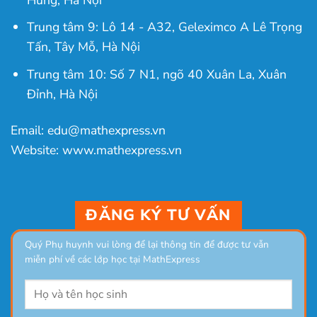
Trung tâm 9: Lô 14 - A32, Geleximco A Lê Trọng
Tấn, Tây Mỗ, Hà Nội
Trung tâm 10: Số 7 N1, ngõ 40 Xuân La, Xuân
Đỉnh, Hà Nội
Email: edu@mathexpress.vn
Website: www.mathexpress.vn
ĐĂNG KÝ TƯ VẤN
Quý Phụ huynh vui lòng để lại thông tin để được tư vẫn
miễn phí về các lớp học tại MathExpress