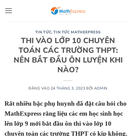
Bỏ
qua
nội
dung
TIN TỨC
,
TIN TỨC MATHEXPRESS
THI VÀO LỚP 10 CHUYÊN
TOÁN CÁC TRƯỜNG THPT:
NÊN BẮT ĐẦU ÔN LUYỆN KHI
NÀO?
ĐĂNG VÀO
24 THÁNG 3, 2023
BỞI
ADMIN
Rất nhiều bậc phụ huynh đã đặt câu hỏi cho
MathExpress rằng liệu các em học sinh học
lên lớp 9 mới bắt đầu ôn thi vào lớp 10
chuyên toán các trường THPT có kịp không.