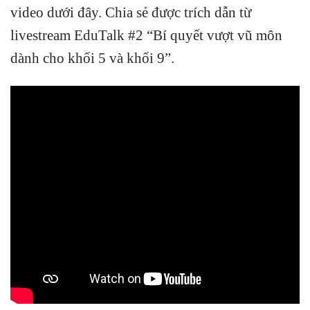
video dưới đây. Chia sẻ được trích dẫn từ
livestream EduTalk #2 “Bí quyết vượt vũ môn
dành cho khối 5 và khối 9”.