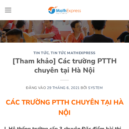
Bỏ
qua
nội
dung
TIN TỨC
,
TIN TỨC MATHEXPRESS
[Tham khảo] Các trường PTTH
chuyên tại Hà Nội
ĐĂNG VÀO
29 THÁNG 6, 2021
BỞI
SYSTEM
CÁC TRƯỜNG PTTH CHUYÊN TẠI HÀ
NỘI
I. Hệ thống trường cấp 3 chuyên Đặc điểm bài thi