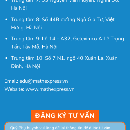
Trung tâm 7: 55 Nguyễn Văn Huyên, Nghĩa Đô,
Hà Nội
Trung tâm 8: Số 44B đường Ngô Gia Tự, Việt
Hưng, Hà Nội
Trung tâm 9: Lô 14 - A32, Geleximco A Lê Trọng
Tấn, Tây Mỗ, Hà Nội
Trung tâm 10: Số 7 N1, ngõ 40 Xuân La, Xuân
Đỉnh, Hà Nội
Email: edu@mathexpress.vn
Website: www.mathexpress.vn
ĐĂNG KÝ TƯ VẤN
Quý Phụ huynh vui lòng để lại thông tin để được tư vẫn