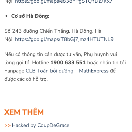
Nội:
https://goo.gl/maps/e838YPgSTQYDz7Kx7
Cơ sở Hà Đông:
Số 243 đường Chiến Thắng, Hà Đông, Hà
Nội:
https://goo.gl/maps/T8bGj7jmz4HTUTNL9
Nếu có thông tin cần được tư vấn, Phụ huynh vui
lòng gọi tới Hotline
1900 633 551
hoặc nhắn tin tới
Fanpage
CLB Toán bồi dưỡng – MathExpress
để
được các cô hỗ trợ.
XEM THÊM
Hacked by CoupDeGrace