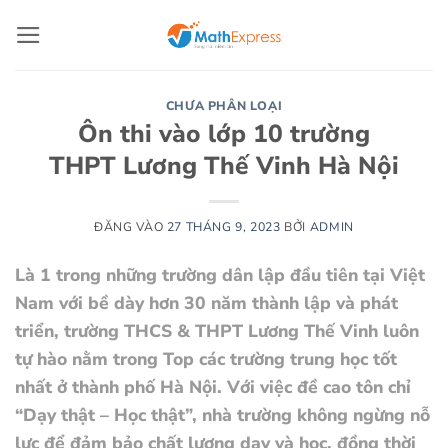
Bỏ
qua
nội
dung
CHƯA PHÂN LOẠI
Ôn thi vào lớp 10 trường
THPT Lương Thế Vinh Hà Nội
ĐĂNG VÀO
27 THÁNG 9, 2023
BỞI
ADMIN
Là 1 trong những trường dân lập đầu tiên tại Việt
Nam với bề dày hơn 30 năm thành lập và phát
triển, trường THCS & THPT Lương Thế Vinh luôn
tự hào nằm trong Top các trường trung học tốt
nhất ở thành phố Hà Nội. Với việc đề cao tôn chỉ
“Dạy thật – Học thật”, nhà trường không ngừng nỗ
lực để đảm bảo chất lượng dạy và học, đồng thời