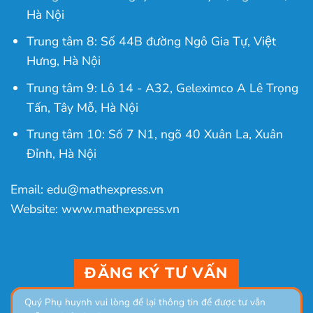
Hà Nội
Trung tâm 8: Số 44B đường Ngô Gia Tự, Việt
Hưng, Hà Nội
Trung tâm 9: Lô 14 - A32, Geleximco A Lê Trọng
Tấn, Tây Mỗ, Hà Nội
Trung tâm 10: Số 7 N1, ngõ 40 Xuân La, Xuân
Đỉnh, Hà Nội
Email: edu@mathexpress.vn
Website: www.mathexpress.vn
ĐĂNG KÝ TƯ VẤN
Quý Phụ huynh vui lòng để lại thông tin để được tư vẫn