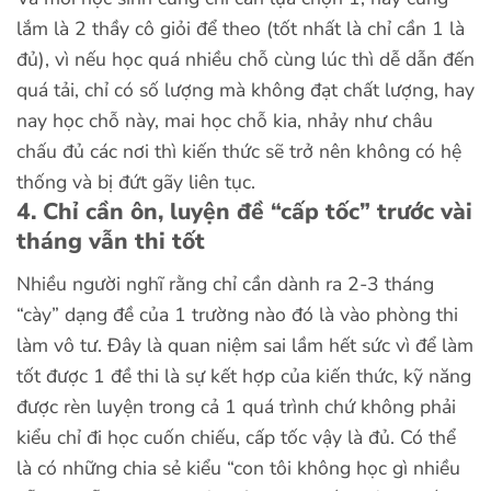
lắm là 2 thầy cô giỏi để theo (tốt nhất là chỉ cần 1 là
đủ), vì nếu học quá nhiều chỗ cùng lúc thì dễ dẫn đến
quá tải, chỉ có số lượng mà không đạt chất lượng, hay
nay học chỗ này, mai học chỗ kia, nhảy như châu
chấu đủ các nơi thì kiến thức sẽ trở nên không có hệ
thống và bị đứt gãy liên tục.
4. Chỉ cần ôn, luyện đề “cấp tốc” trước vài
tháng vẫn thi tốt
Nhiều người nghĩ rằng chỉ cần dành ra 2-3 tháng
“cày” dạng đề của 1 trường nào đó là vào phòng thi
làm vô tư. Đây là quan niệm sai lầm hết sức vì để làm
tốt được 1 đề thi là sự kết hợp của kiến thức, kỹ năng
được rèn luyện trong cả 1 quá trình chứ không phải
kiểu chỉ đi học cuốn chiếu, cấp tốc vậy là đủ. Có thể
là có những chia sẻ kiểu “con tôi không học gì nhiều