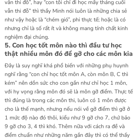
vẫn thi đỗ”, hay “con tôi chỉ đi học mấy tháng cuối
vẫn thi đỗ” thì thầy Minh nói luôn là những chia sẻ
như vậy hoặc là “chém gió”, phi thực tế; hoặc là có
nhưng chỉ là số rất ít và không mang tính chất kinh
nghiệm đại chúng.
5. Con học tốt môn nào thì đầu tư học
thật nhiều môn đó để gỡ cho các môn kia
Đây là suy nghĩ khá phổ biến với những phụ huynh
nghĩ rằng “con chỉ học tốt môn A, còn môn B, C thì
kém” nên dồn sức cho con gần như chỉ học 1 môn,
với hy vọng rằng môn đó sẽ là môn gỡ điểm. Thực tế
thì đúng là trong các môn thi, luôn có 1 môn được
cho là thế mạnh, nhưng nếu nói về gỡ điểm thì gỡ ở
1 mức độ nào đó thôi, kiểu như 9 gỡ cho 7, chứ bảo
9 gỡ cho 3, 4 thì khó. Thêm nữa với cách ra đề và
điểm chuẩn như những năm gần đây thì có thể thấy