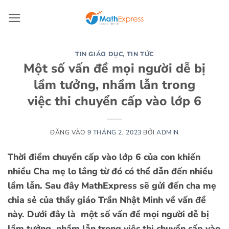
Bỏ
qua
nội
dung
TIN GIÁO DỤC
,
TIN TỨC
Một số vấn đề mọi người dễ bị
lầm tưởng, nhầm lẫn trong
việc thi chuyển cấp vào lớp 6
ĐĂNG VÀO
9 THÁNG 2, 2023
BỞI
ADMIN
Thời điểm chuyển cấp vào lớp 6 của con khiến
nhiều Cha mẹ lo lắng từ đó có thể dẫn đến nhiều
lầm lẫn. Sau đây MathExpress sẽ gửi đến cha mẹ
chia sẻ của thầy giáo Trần Nhật Minh về vấn đề
này. Dưới đây là một số vấn đề mọi người dễ bị
lầm tưởng, nhầm lẫn trong việc thi chuyển cấp vào