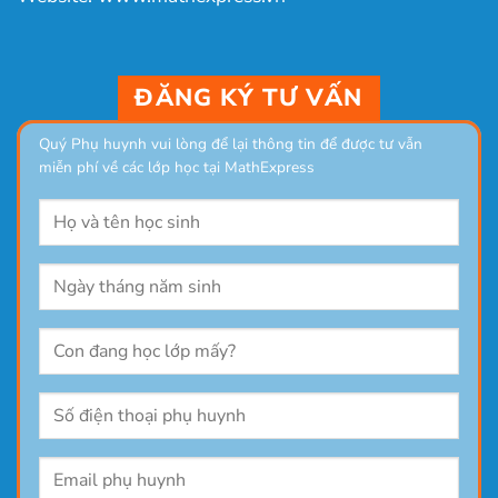
ĐĂNG KÝ TƯ VẤN
Quý Phụ huynh vui lòng để lại thông tin để được tư vẫn
miễn phí về các lớp học tại MathExpress