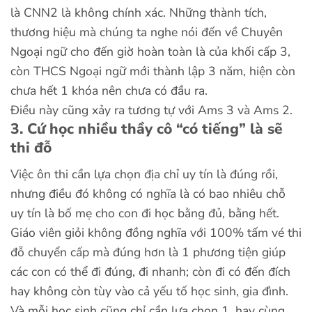
là CNN2 là không chính xác. Những thành tích,
thương hiệu mà chúng ta nghe nói đến về Chuyên
Ngoại ngữ cho đến giờ hoàn toàn là của khối cấp 3,
còn THCS Ngoại ngữ mới thành lập 3 năm, hiện còn
chưa hết 1 khóa nên chưa có đầu ra.
Điều này cũng xảy ra tương tự với Ams 3 và Ams 2.
3. Cứ học nhiều thầy cô “có tiếng” là sẽ
thi đỗ
Việc ôn thi cần lựa chọn địa chỉ uy tín là đúng rồi,
nhưng điều đó không có nghĩa là có bao nhiêu chỗ
uy tín là bố mẹ cho con đi học bằng đủ, bằng hết.
Giáo viên giỏi không đồng nghĩa với 100% tấm vé thi
đỗ chuyển cấp mà đúng hơn là 1 phương tiện giúp
các con có thể đi đúng, đi nhanh; còn đi có đến đích
hay không còn tùy vào cả yếu tố học sinh, gia đình.
Và mỗi học sinh cũng chỉ cần lựa chọn 1, hay cùng