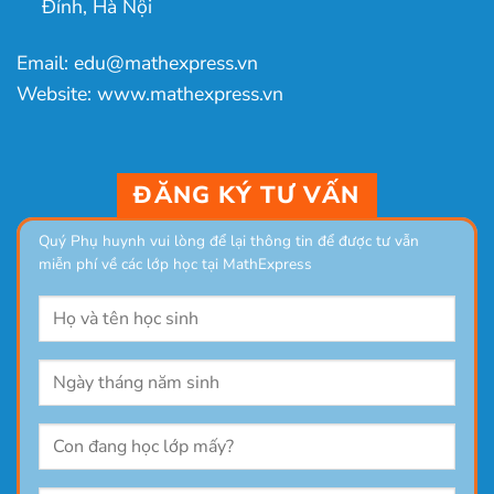
Đỉnh, Hà Nội
Email: edu@mathexpress.vn
Website: www.mathexpress.vn
ĐĂNG KÝ TƯ VẤN
Quý Phụ huynh vui lòng để lại thông tin để được tư vẫn
miễn phí về các lớp học tại MathExpress