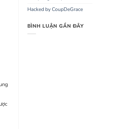
Hacked by CoupDeGrace
BÌNH LUẬN GẦN ĐÂY
rung
được