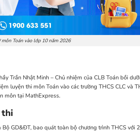
hử môn Toán vào lớp 10 năm 2026
Thầy Trần Nhật Minh – Chủ nhiệm của CLB Toán bồi dư
hiệm luyện thi môn Toán vào các trường THCS CLC và 
ên môn tại MathExpress.
 thi
a Bộ GD&ĐT, bao quát toàn bộ chương trình THCS với 2