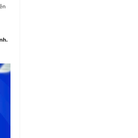
yên
nh.