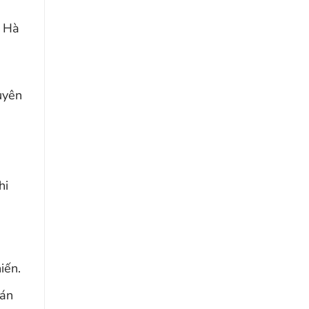
T Hà
uyên
hi
iến.
oán