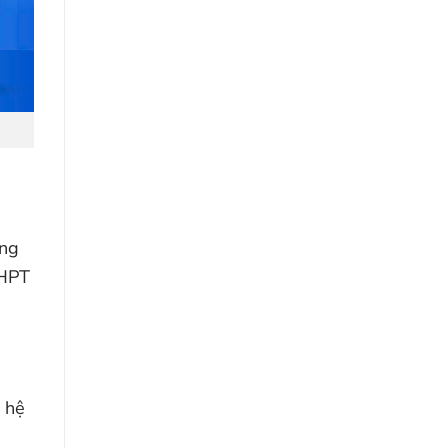
ỡng
THPT
 hệ