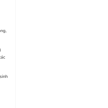
óng,
3
các
sinh