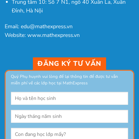
Trung tâm 10: Số 7 N1, ngõ 40 Xuân La, Xuân
Đỉnh, Hà Nội
Email: edu@mathexpress.vn
Website: www.mathexpress.vn
ĐĂNG KÝ TƯ VẤN
Quý Phụ huynh vui lòng để lại thông tin để được tư vẫn
miễn phí về các lớp học tại MathExpress