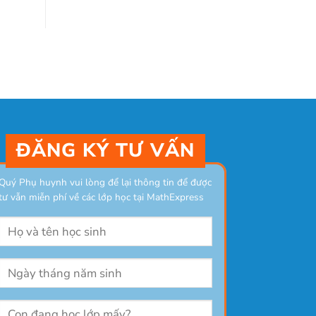
ĐĂNG KÝ TƯ VẤN
Quý Phụ huynh vui lòng để lại thông tin để được
tư vẫn miễn phí về các lớp học tại MathExpress