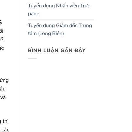
Tuyển dụng Nhân viên Trực
page
ỹ
Tuyển dụng Giám đốc Trung
ới
tâm (Long Biên)
đề
ức
BÌNH LUẬN GẦN ĐÂY
hứng
cầu
 và
 thì
 các