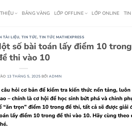
 THIỆU
BẢNG VÀNG
LỚP OFFLINE
LỚP ONLINE
TIN
N TÀI LIỆU
,
TIN TỨC
,
TIN TỨC MATHEXPRESS
ột số bài toán lấy điểm 10 trong
đề thi vào 10
VÀO
13 THÁNG 5, 2025
BỞI
ADMIN
 câu hỏi cơ bản để kiểm tra kiến thức nền tảng, luôn
ao – chính là cơ hội để học sinh bứt phá và chinh ph
 “ăn trọn” điểm 10 trong đề thi, tất cả sẽ được giải 
toán lấy điểm 10 trong đề thi vào 10. Hãy cùng theo 
hé.