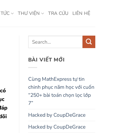
 TỨC
THƯ VIỆN
TRA CỨU
LIÊN HỆ
BÀI VIẾT MỚI
Cùng MathExpress tự tin
chinh phục năm học với cuốn
 có
“250+ bài toán chọn lọc lớp
ục
7”
đáp
Hacked by CoupDeGrace
dõi
Hacked by CoupDeGrace