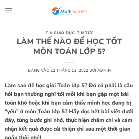
Bỏ
qua
nội
dung
TIN GIÁO DỤC
,
TIN TỨC
LÀM THẾ NÀO ĐỂ HỌC TỐT
MÔN TOÁN LỚP 5?
ĐĂNG VÀO
22 THÁNG 12, 2022
BỞI
ADMIN
Làm sao để học giỏi Toán lớp 5? Đó có phải là câu
hỏi bạn thường nghĩ tới mỗi khi bạn gặp một bài
toán khó hoặc khi bạn cảm thấy mình học đang bị
“yếu” ở môn Toán lớp 5? Hãy đọc hết bài viết dưới
đây, từng bước ghi nhớ, thực hiện chăm chỉ và cảm
nhận kết quả được cải thiện chỉ sau một thời gian
ngắn thôi nhé!