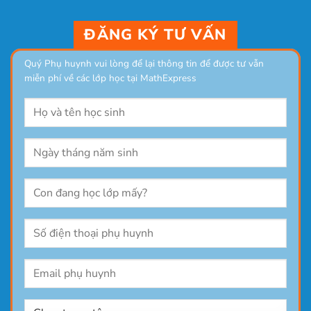
ĐĂNG KÝ TƯ VẤN
Quý Phụ huynh vui lòng để lại thông tin để được tư vẫn
miễn phí về các lớp học tại MathExpress