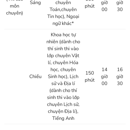
Sáng
chuyên
giờ
giờ
môn
phút
Toán,chuyên
00
30
chuyên)
Tin học), Ngoại
ngữ khác*
Khoa học tự
nhiên (dành cho
thí sinh thi vào
lớp chuyên Vật
lí, chuyên Hóa
học, chuyên
14
16
150
Chiều
Sinh học), Lịch
giờ
giờ
phút
sử và Địa lí
00
30
(dành cho thí
sinh thi vào lớp
chuyên Lịch sử,
chuyện Địa lí),
Tiếng Anh