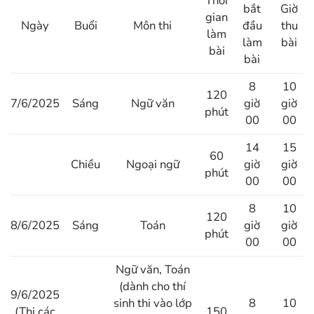
Thời
bắt
Giờ
gian
Ngày
Buổi
Môn thi
đầu
thu
làm
làm
bài
bài
bài
8
10
120
7/6/2025
Sáng
Ngữ văn
giờ
giờ
phút
00
00
14
15
60
Chiều
Ngoại ngữ
giờ
giờ
phút
00
00
8
10
120
8/6/2025
Sáng
Toán
giờ
giờ
phút
00
00
Ngữ văn, Toán
(dành cho thí
9/6/2025
sinh thi vào lớp
8
10
(Thi các
150