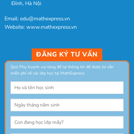
Đỉnh, Hà Nội
Email: edu@mathexpress.vn
Website: www.mathexpress.vn
ĐĂNG KÝ TƯ VẤN
Quý Phụ huynh vui lòng để lại thông tin để được tư vẫn
miễn phí về các lớp học tại MathExpress