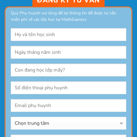
ĐĂNG KÝ TƯ VẤN
Quý Phụ huynh vui lòng để lại thông tin để được tư vẫn
miễn phí về các lớp học tại MathExpress