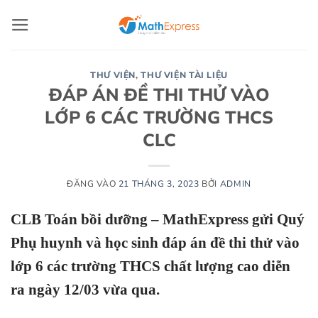
Bỏ
qua
nội
dung
THƯ VIỆN
,
THƯ VIỆN TÀI LIỆU
ĐÁP ÁN ĐỀ THI THỬ VÀO
LỚP 6 CÁC TRƯỜNG THCS
CLC
ĐĂNG VÀO
21 THÁNG 3, 2023
BỞI
ADMIN
CLB Toán bồi dưỡng – MathExpress gửi Quý
Phụ huynh và học sinh đáp án đề thi thử vào
lớp 6 các trường THCS chất lượng cao diễn
ra ngày 12/03 vừa qua.