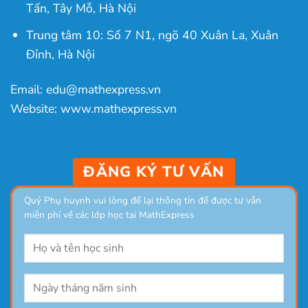
Tấn, Tây Mỗ, Hà Nội
Trung tâm 10: Số 7 N1, ngõ 40 Xuân La, Xuân
Đỉnh, Hà Nội
Email: edu@mathexpress.vn
Website: www.mathexpress.vn
ĐĂNG KÝ TƯ VẤN
Quý Phụ huynh vui lòng để lại thông tin để được tư vẫn
miễn phí về các lớp học tại MathExpress