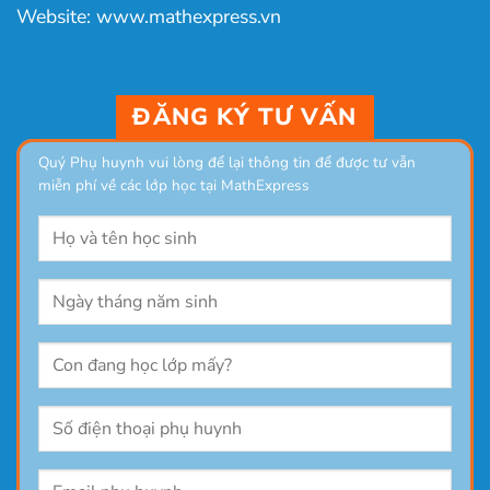
Website: www.mathexpress.vn
ĐĂNG KÝ TƯ VẤN
Quý Phụ huynh vui lòng để lại thông tin để được tư vẫn
miễn phí về các lớp học tại MathExpress