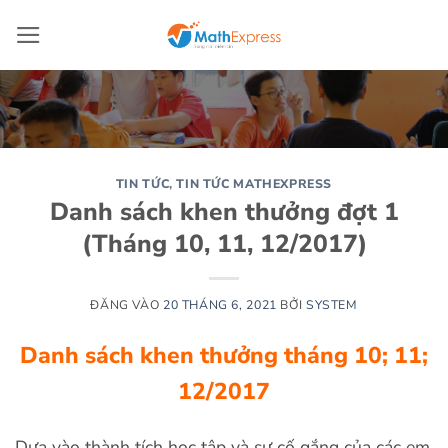
Bỏ
qua
nội
dung
TIN TỨC
,
TIN TỨC MATHEXPRESS
Danh sách khen thưởng đợt 1
(Tháng 10, 11, 12/2017)
ĐĂNG VÀO
20 THÁNG 6, 2021
BỞI
SYSTEM
Danh sách khen thưởng tháng 10; 11;
12/2017
Dựa vào thành tích học tập và sự cố gắng của các em