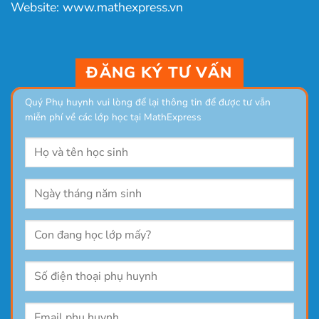
Website: www.mathexpress.vn
ĐĂNG KÝ TƯ VẤN
Quý Phụ huynh vui lòng để lại thông tin để được tư vẫn
miễn phí về các lớp học tại MathExpress