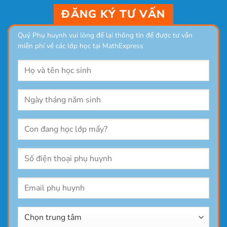
ĐĂNG KÝ TƯ VẤN
Quý Phụ huynh vui lòng để lại thông tin để được tư vẫn
miễn phí về các lớp học tại MathExpress