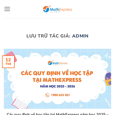
Bỏ
qua
nội
dung
LƯU TRỮ TÁC GIẢ:
ADMIN
12
Th9
Các quy định về học tập tại MathExpress năm học 2025 –