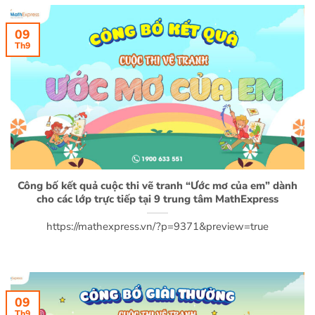
09
Th9
Công bố kết quả cuộc thi vẽ tranh “Ước mơ của em” dành
cho các lớp trực tiếp tại 9 trung tâm MathExpress
https://mathexpress.vn/?p=9371&preview=true
09
Th9