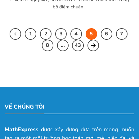
bố điểm chuẩn...
1
2
3
4
5
6
7
8
…
43
VỀ CHÚNG TÔI
MathExpress
được xây dựng dựa trên mong muốn
tạo ra một môi trường học toán mới mẻ, hiện đại và