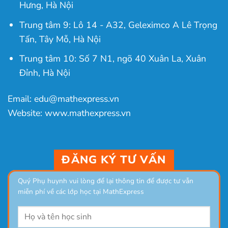
Hưng, Hà Nội
Trung tâm 9: Lô 14 - A32, Geleximco A Lê Trọng
Tấn, Tây Mỗ, Hà Nội
Trung tâm 10: Số 7 N1, ngõ 40 Xuân La, Xuân
Đỉnh, Hà Nội
Email: edu@mathexpress.vn
Website: www.mathexpress.vn
ĐĂNG KÝ TƯ VẤN
Quý Phụ huynh vui lòng để lại thông tin để được tư vẫn
miễn phí về các lớp học tại MathExpress