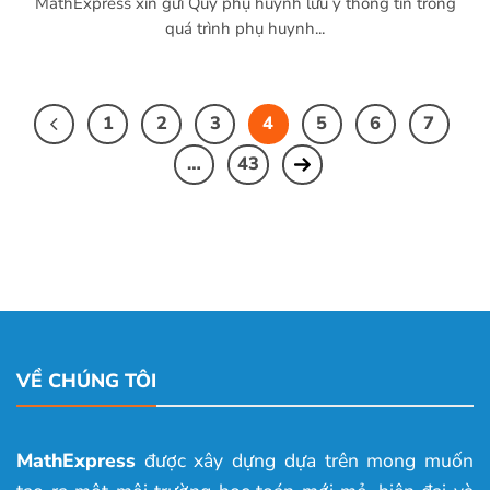
MathExpress xin gửi Quý phụ huynh lưu ý thông tin trong
quá trình phụ huynh...
1
2
3
4
5
6
7
…
43
VỀ CHÚNG TÔI
MathExpress
được xây dựng dựa trên mong muốn