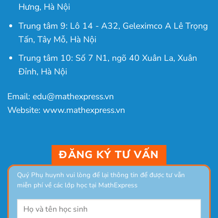
Hưng, Hà Nội
Trung tâm 9: Lô 14 - A32, Geleximco A Lê Trọng
Tấn, Tây Mỗ, Hà Nội
Trung tâm 10: Số 7 N1, ngõ 40 Xuân La, Xuân
Đỉnh, Hà Nội
Email: edu@mathexpress.vn
Website: www.mathexpress.vn
ĐĂNG KÝ TƯ VẤN
Quý Phụ huynh vui lòng để lại thông tin để được tư vẫn
miễn phí về các lớp học tại MathExpress