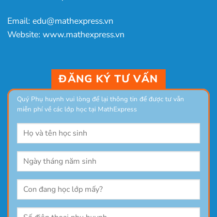
Email: edu@mathexpress.vn
Website: www.mathexpress.vn
ĐĂNG KÝ TƯ VẤN
Quý Phụ huynh vui lòng để lại thông tin để được tư vẫn
miễn phí về các lớp học tại MathExpress