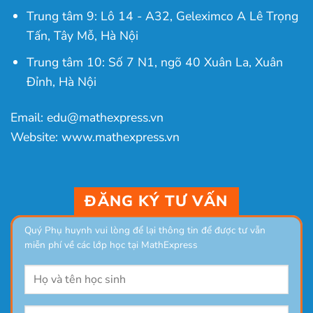
Trung tâm 9: Lô 14 - A32, Geleximco A Lê Trọng
Tấn, Tây Mỗ, Hà Nội
Trung tâm 10: Số 7 N1, ngõ 40 Xuân La, Xuân
Đỉnh, Hà Nội
Email: edu@mathexpress.vn
Website: www.mathexpress.vn
ĐĂNG KÝ TƯ VẤN
Quý Phụ huynh vui lòng để lại thông tin để được tư vẫn
miễn phí về các lớp học tại MathExpress