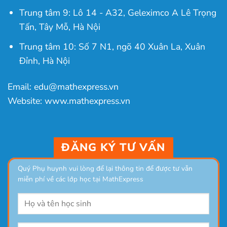
Trung tâm 9: Lô 14 - A32, Geleximco A Lê Trọng
Tấn, Tây Mỗ, Hà Nội
Trung tâm 10: Số 7 N1, ngõ 40 Xuân La, Xuân
Đỉnh, Hà Nội
Email: edu@mathexpress.vn
Website: www.mathexpress.vn
ĐĂNG KÝ TƯ VẤN
Quý Phụ huynh vui lòng để lại thông tin để được tư vẫn
miễn phí về các lớp học tại MathExpress