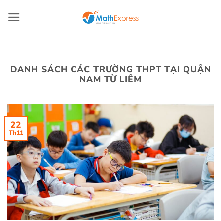
Bỏ
qua
nội
dung
DANH SÁCH CÁC TRƯỜNG THPT TẠI QUẬN
NAM TỪ LIÊM
22
Th11