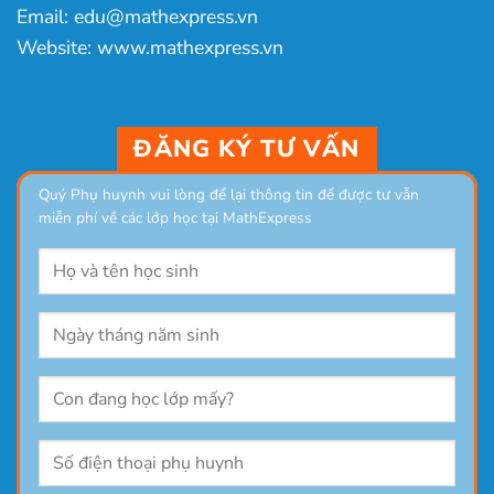
Email: edu@mathexpress.vn
Website: www.mathexpress.vn
ĐĂNG KÝ TƯ VẤN
Quý Phụ huynh vui lòng để lại thông tin để được tư vẫn
miễn phí về các lớp học tại MathExpress