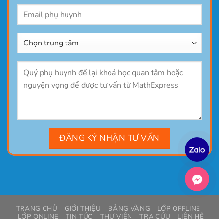
TRANG CHỦ
GIỚI THIỆU
BẢNG VÀNG
LỚP OFFLINE
LỚP ONLINE
TIN TỨC
THƯ VIỆN
TRA CỨU
LIÊN HỆ