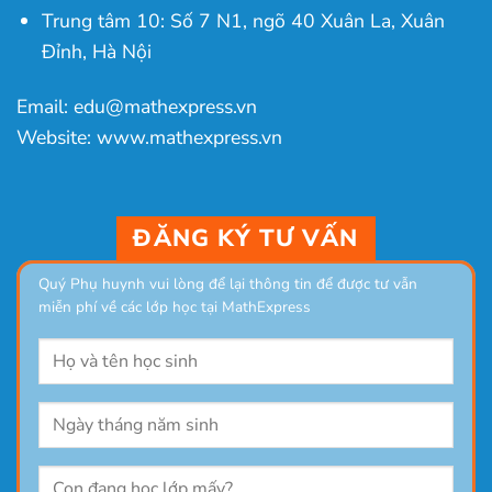
Trung tâm 10: Số 7 N1, ngõ 40 Xuân La, Xuân
Đỉnh, Hà Nội
Email: edu@mathexpress.vn
Website: www.mathexpress.vn
ĐĂNG KÝ TƯ VẤN
Quý Phụ huynh vui lòng để lại thông tin để được tư vẫn
miễn phí về các lớp học tại MathExpress