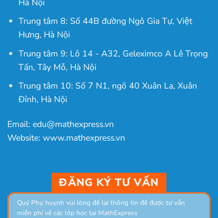
Hà Nội
Trung tâm 8: Số 44B đường Ngô Gia Tự, Việt
Hưng, Hà Nội
Trung tâm 9: Lô 14 - A32, Geleximco A Lê Trọng
Tấn, Tây Mỗ, Hà Nội
Trung tâm 10: Số 7 N1, ngõ 40 Xuân La, Xuân
Đỉnh, Hà Nội
Email: edu@mathexpress.vn
Website: www.mathexpress.vn
ĐĂNG KÝ TƯ VẤN
Quý Phụ huynh vui lòng để lại thông tin để được tư vẫn
miễn phí về các lớp học tại MathExpress