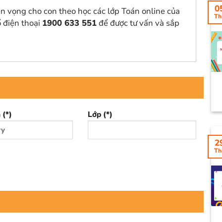
0
n vọng cho con theo học các lớp Toán online của
Th
ố điện thoại
1900 633 551
để được tư vấn và sắp
 (*)
Lớp (*)
2
Th