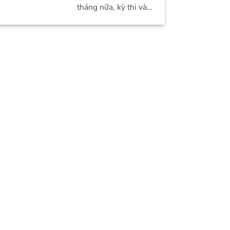
tháng nữa, kỳ thi vào
lớp 6 vào trường
THCS Thanh...