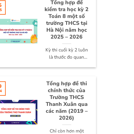
Tổng hợp đề
5
kiểm tra học kỳ 2
5
Toán 8 một số
trường THCS tại
Hà Nội năm học
2025 – 2026
Kỳ thi cuối kỳ 2 luôn
là thước đo quan
trọng sau một năm
học...
Tổng hợp đề thi
9
chính thức của
4
Trường THCS
Thanh Xuân qua
các năm (2019 –
2026)
Chỉ còn hơn một