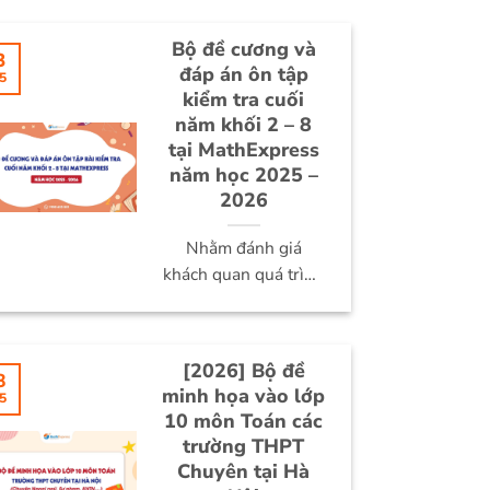
Bộ đề cương và
3
đáp án ôn tập
5
kiểm tra cuối
năm khối 2 – 8
tại MathExpress
năm học 2025 –
2026
Nhằm đánh giá
khách quan quá trình
học tập trong năm
học 2025 – 2026...
[2026] Bộ đề
8
minh họa vào lớp
5
10 môn Toán các
trường THPT
Chuyên tại Hà