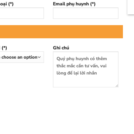
oại (*)
Email phụ huynh (*)
 (*)
Ghi chú