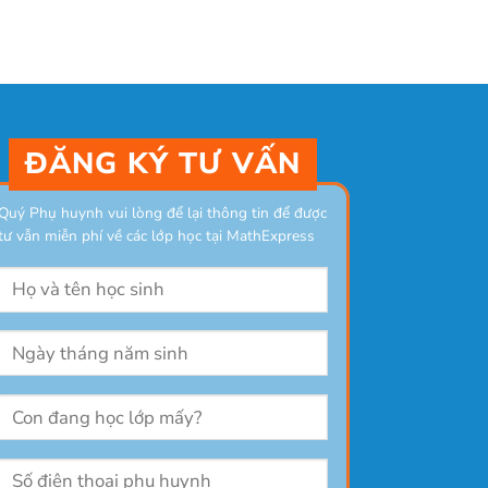
ĐĂNG KÝ TƯ VẤN
Quý Phụ huynh vui lòng để lại thông tin để được
tư vẫn miễn phí về các lớp học tại MathExpress