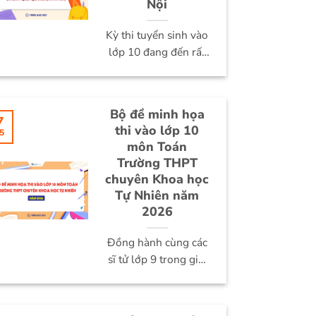
Nội
Kỳ thi tuyển sinh vào
lớp 10 đang đến rất
gần. Với những bạn
học...
Bộ đề minh họa
7
thi vào lớp 10
5
môn Toán
Trường THPT
chuyên Khoa học
Tự Nhiên năm
2026
Đồng hành cùng các
sĩ tử lớp 9 trong giai
đoạn ôn tập quan
trọng,...