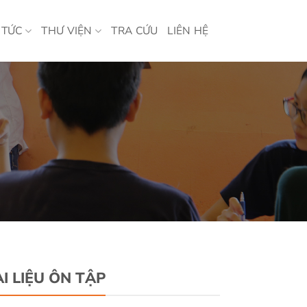
 TỨC
THƯ VIỆN
TRA CỨU
LIÊN HỆ
ÀI LIỆU ÔN TẬP