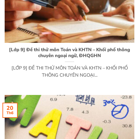
[Lớp 9] Đề thi thử môn Toán và KHTN – Khối phổ thông
chuyên ngoại ngữ, ĐHQGHN
[LỚP 9] ĐỀ THI THỬ MÔN TOÁN VÀ KHTN – KHỐI PHỔ
THÔNG CHUYÊN NGOẠI...
20
Th6