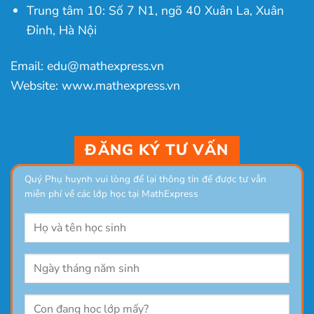
Trung tâm 10: Số 7 N1, ngõ 40 Xuân La, Xuân
Đỉnh, Hà Nội
Email: edu@mathexpress.vn
Website: www.mathexpress.vn
ĐĂNG KÝ TƯ VẤN
Quý Phụ huynh vui lòng để lại thông tin để được tư vẫn
miễn phí về các lớp học tại MathExpress