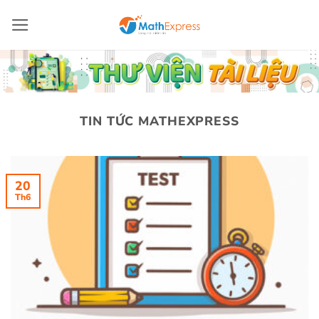
Bỏ
qua
nội
dung
TIN TỨC MATHEXPRESS
20
Th6